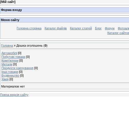
[
Мій сайт
]
Форма входу
Меню сайту
Головна сторінка
Каталог файлів
Каталог статей
Блог
Форум
Фотоал
Каталог сайто
Головна
»
Дошка оголошень
(
0
)
Автомобілі
[0]
Побутові товари
[0]
Комп'ютери
[0]
Метали
[0]
Продукти харчування
[0]
Інші товари
[0]
Будівництво
[0]
Хімія
[0]
Материалов нет
Повна версія сайту