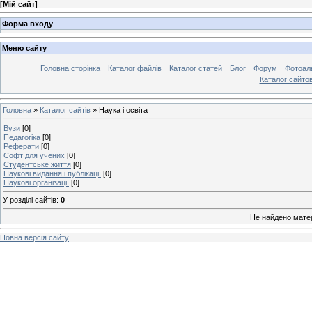
[
Мій сайт
]
Форма входу
Меню сайту
Головна сторінка
Каталог файлів
Каталог статей
Блог
Форум
Фотоал
Каталог сайто
Головна
»
Каталог сайтів
» Наука і освіта
Вузи
[0]
Педагогіка
[0]
Реферати
[0]
Софт для учених
[0]
Студентське життя
[0]
Наукові видання і публікації
[0]
Наукові організації
[0]
У розділі сайтів
:
0
Не найдено мате
Повна версія сайту