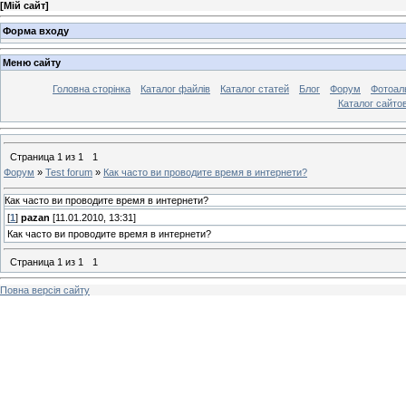
[
Мій сайт
]
Форма входу
Меню сайту
Головна сторінка
Каталог файлів
Каталог статей
Блог
Форум
Фотоал
Каталог сайто
Страница
1
из
1
1
Форум
»
Test forum
»
Как часто ви проводите время в интернети?
Как часто ви проводите время в интернети?
[
1
]
pazan
[11.01.2010, 13:31]
Как часто ви проводите время в интернети?
Страница
1
из
1
1
Повна версія сайту