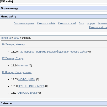
[
Мій сайт
]
Форма входу
Меню сайту
Головна сторінка
Каталог файлів
Каталог статей
Блог
Форум
Фотоал
Каталог сайто
Головна
»
2010
»
Январь
28 Января, Четверг
13:00
Партнерська програма реальний доход от своево сайта
(0)
27 Января, Среда
19:14
счетчик
(0)
11 Января, Понедельник
14:03
МОТОЦИКЛИ
(0)
13:50
ФУТБОЛИСТИ МИРА
(0)
13:07
АВТОМОБИЛИ
(0)
Calendar