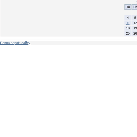
Пн
Вт
4
5
11
12
18
19
25
26
Повна версія сайту