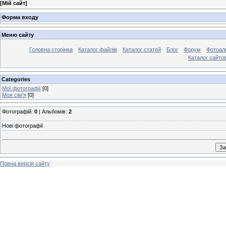
[
Мій сайт
]
Форма входу
Меню сайту
Головна сторінка
Каталог файлів
Каталог статей
Блог
Форум
Фотоал
Каталог сайто
Categories
Мої фотографії
[0]
Моя сім'я
[0]
Фотографій:
0
| Альбомів:
2
Нові фотографії
Повна версія сайту