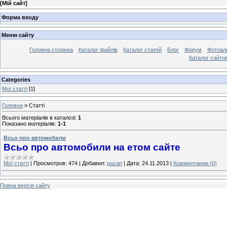
[
Мій сайт
]
Форма входу
Меню сайту
Головна сторінка
Каталог файлів
Каталог статей
Блог
Форум
Фотоал
Каталог сайто
Categories
Мої статті
[1]
Головна
»
Статті
Всього матеріалів в каталозі
:
1
Показано матеріалів
:
1-1
Всьо про автомобили
Всьо про автомобили на етом сайте
Мої статті
|
Просмотров:
474
|
Добавил:
pazan
|
Дата:
24.11.2013
|
Комментарии (0)
Повна версія сайту