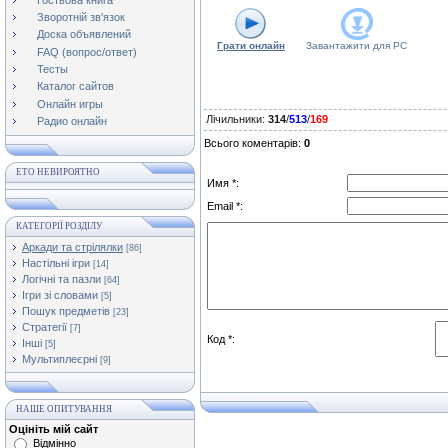
Зворотній зв'язок
Доска объявлений
Грати онлайн
Завантажити для
PC
FAQ (вопрос/ответ)
Тесты
Каталог сайтов
Онлайн игры
Лічильники
:
314
/
513
/
169
Радио онлайн
Всього коментарів
:
0
ЕТО НЕВИРОЯТНО
Имя *:
Email *:
КАТЕГОРІЇ РОЗДІЛУ
Аркади та стрілялки
[86]
Настільні ігри
[14]
Логічні та пазли
[64]
Ігри зі словами
[5]
Пошук предметів
[23]
Стратегії
[7]
Код *:
Інші
[5]
Мультиплеєрні
[9]
НАШЕ ОПИТУВАННЯ
Оцініть мій сайт
Відмінно