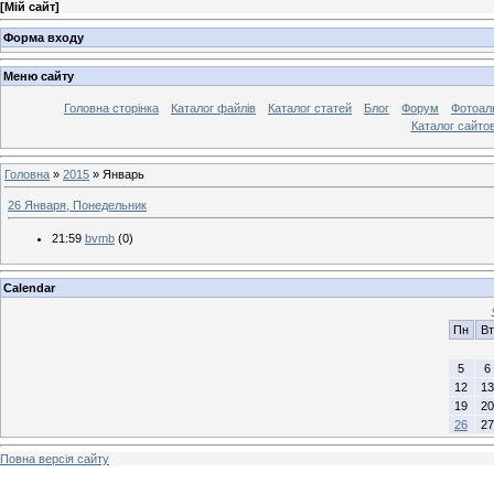
[
Мій сайт
]
Форма входу
Меню сайту
Головна сторінка
Каталог файлів
Каталог статей
Блог
Форум
Фотоал
Каталог сайто
Головна
»
2015
»
Январь
26 Января, Понедельник
21:59
bvmb
(0)
Calendar
Пн
Вт
5
6
12
13
19
20
26
27
Повна версія сайту