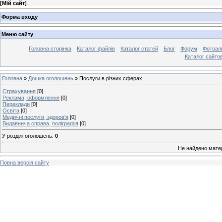
[
Мій сайт
]
Форма входу
Меню сайту
Головна сторінка
Каталог файлів
Каталог статей
Блог
Форум
Фотоал
Каталог сайто
Головна
»
Дошка оголошень
» Послуги в різних сферах
Страхування
[0]
Реклама, оформлення
[0]
Переклади
[0]
Освіта
[0]
Медичні послуги, здоров'я
[0]
Видавнича справа, поліграфія
[0]
У розділі оголошень
:
0
Не найдено мате
Повна версія сайту